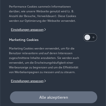
Modelle vergleichen
Service & Zubehör
Performance Cookies sammeln Informationen
Neuwagensuche
darüber, wie unsere Webseite genutzt wird (z. B.
Elektromodelle
Anzahl der Besuche, Verweildauer). Diese Cookies
Gebrauchtwagensuche
Support
werden zur Optimierung der Webseite verwendet.
Saisonale Angebote
Plug-in-Hybride
Gebrauchtwagen
Einstellungen anpassen
Audi Services
Über Audi
Kundenservice
Finanzierung
Marketing Cookies
Garantie
Händlersuche
Aktionen & Angebote
Unternehmen
Marketing Cookies werden verwendet, um für die
Audi digital services
Benutzer relevantere und auf deren Interessen
Audi Code
Geschäftskunden
Karriere
zugeschnittene Inhalte anzubieten. Sie werden auch
myAudi
verwendet, um die Erscheinungshäufigkeit einer
Häufige Fragen (FAQ)
Investor Relations
Werbeanzeige zu begrenzen und um die Effektivität
© 2026 AUDI AG. Alle Rechte vorbehalten
von Werbekampagnen zu messen und zu steuern.
Audi Online Beratung
Presse & Media Center
Impressum
Rechtliches
Hinweisgebersystem
Einstellungen anpassen
Online-Terminvereinbarung
Datenschutz
Datenschutzinformation
Cookie-Einstellungen
Servicekontakt
Cookie-Richtlinie
Barrierefreiheit
Audi erleben
Alle akzeptieren
Digital Services Act
EU Data Act
Bordbuch & Bedienungsanleitungen
Newsletter