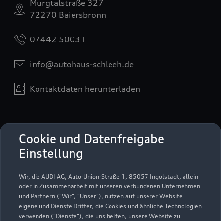
Murgtalstraße 327
72270 Baiersbronn
07442 50031
info@autohaus-schleeh.de
Kontaktdaten herunterladen
Öffnungszeiten
Cookie und Datenfreigabe
Einstellung
Service
Wir, die AUDI AG, Auto-Union-Straße 1, 85057 Ingolstadt, allein
Geöffnet bis
19:00
oder in Zusammenarbeit mit unseren verbundenen Unternehmen
und Partnern ("Wir", "Unser"), nutzen auf unserer Website
eigene und Dienste Dritter, die Cookies und ähnliche Technologien
Teile & Zubehörverkauf
verwenden ("Dienste"), die uns helfen, unsere Website zu