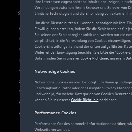
Ihre Interessen zugeschnittene Inhalte anzuzeigen, einsc
Verbindungen zwischen Ihrem Browser und Servern von Dri
Support
ähnliche Technologien und die Einbindung von externen In
Um diese Dienste nutzen zu können, benötigen wir Ihre Einw
Kundenservice
Einwilligungen erteilen, indem Sie die Schieberegler für j
Sie keinen der Schieberegler anklicken, werden nur die no
Händlersuche
verpflichtet, in die Verwendung von Cookies einzuwilligen,
Cookie-Einstellungen anhand der unten aufgeführten Kateg
Audi Code
Widerruf der Einwilligung beachten Sie bitte die "Cookie
Daten finden Sie in unserer
Cookie Richtlinie
, unserem
Dat
Häufige Fragen (FAQ)
Audi Online Beratung
Notwendige Cookies
Online-Terminvereinbarung
Notwendige Cookies werden benötigt, um Ihnen grundlegen
Fahrzeugkonfigurator oder der Ensighten Privacy Manager
Servicekontakt
und wenn ja, für welche Kategorien von Cookies Benutzer 
können Sie in unserer
Cookie Richtlinie
nachlesen.
Bordbuch & Bedienungsanleitungen
Performance Cookies
Verträge kündigen
Performance Cookies sammeln Informationen darüber, wie 
Webseite verwendet.