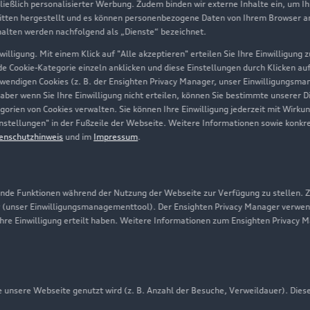
hließlich personalisierter Werbung. Zudem binden wir externe Inhalte ein, um I
tten hergestellt und es können personenbezogene Daten von Ihrem Browser an 
Über Audi
halten werden nachfolgend als „Dienste“ bezeichnet.
illigung. Mit einem Klick auf "Alle akzeptieren" erteilen Sie Ihre Einwilligung
Unternehmen
ede Cookie-Kategorie einzeln anklicken und diese Einstellungen durch Klicken au
twendigen Cookies (z. B. der Ensighten Privacy Manager, unser Einwilligungsma
Karriere
 aber wenn Sie Ihre Einwilligung nicht erteilen, können Sie bestimmte unserer 
orien von Cookies verwalten. Sie können Ihre Einwilligung jederzeit mit Wirku
Investor Relations
-Einstellungen" in der Fußzeile der Webseite. Weitere Informationen sowie ko
enschutzhinweis
und im
Impressum
.
Presse & Media Center
Datenschutz
Audi erleben
de Funktionen während der Nutzung der Webseite zur Verfügung zu stellen. Zu
 (unser Einwilligungsmanagementtool). Der Ensighten Privacy Manager verwen
Newsletter
ihre Einwilligung erteilt haben. Weitere Informationen zum Ensighten Privacy 
unsere Webseite genutzt wird (z. B. Anzahl der Besuche, Verweildauer). Dies