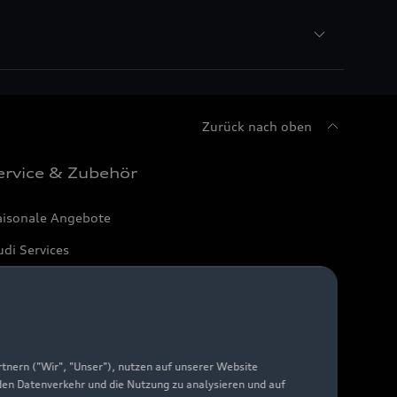
Zurück nach oben
ervice & Zubehör
aisonale Angebote
di Services
arantie
di digital services
yAudi
nern ("Wir", "Unser"), nutzen auf unserer Website
 den Datenverkehr und die Nutzung zu analysieren und auf